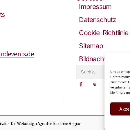
Impressum
ts
Datenschutz
Cookie-Richtlinie
Sitemap
ndevents.de
Bildnachweis
Um dir ein op
Geräteinform
zustimmst, kö
verarbeiten.
Merkmale und
Akze
ale – Die Webdesign Agentur für deine Region