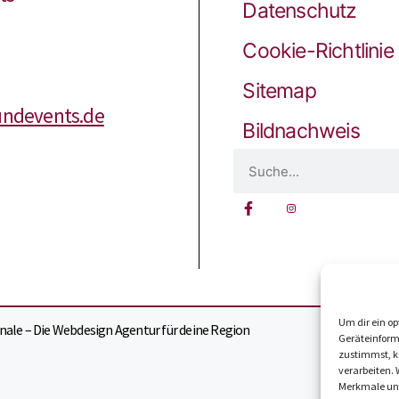
Datenschutz
Cookie-Richtlinie
Sitemap
ndevents.de
Bildnachweis
Um dir ein op
ale – Die Webdesign Agentur für deine Region
Geräteinform
zustimmst, kö
verarbeiten.
Merkmale und